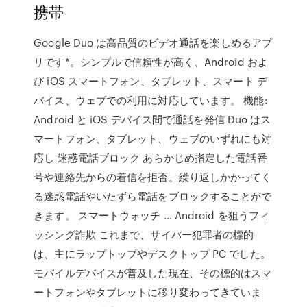
携帯
Google Duo は高品質のビデオ通話を楽しめるアプ
リです*。シンプルで信頼性が高く、Android およ
び iOS スマートフォン、タブレット、スマート デ
バイス、ウェブでの利用に対応しています。 機能:
Android と iOS デバイス間で通話を発信 Duo はス
マートフォン、タブレット、ウェブのいずれにも対
応し 迷惑電話ブロック あらかじめ指定した電話番
号や連絡先からの着信を拒否。繰り返しかかってく
る迷惑電話やいたずら電話をブロックすることがで
きます。 スマートウォッチ … Android を狙うフィ
ッシング詐欺 これまで、サイバー犯罪者の標的
は、主にラップトップやデスクトップ PC でした。
モバイルデバイスが普及した現在、その標的はスマ
ートフォンやタブレットに移り変わってきていま