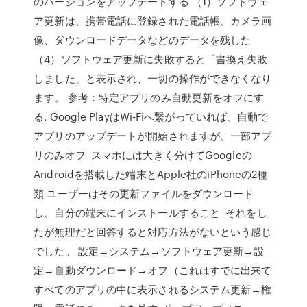
のバージョンをアップデートする （1）ソフトウェ
ア更新は、携帯電話に登録された電話帳、カメラ画
像、ダウンロードデータなどのデータを残した
（4）ソフトウェア更新に失敗すると「書換え失敗
しました」と表示され、一切の操作ができなくなり
ます。 参考：特定アプリのみ自動更新をオフにす
る. Google PlayはWi-Fiへ繋がっていれば、自動で
アプリのアップデートが開始されますが、一部アプ
リのみオフ スマホには大きく分けてGoogleの
Androidを搭載した端末とApple社のiPhoneの2種
類 ユーザーはその更新ファイルをダウンロード
し、自分の端末にインストールすること それをし
たが無理だと回答すると対応方法がないという感じ
でした。 設定→システム→ソフトウェア更新→設
定→自動ダウンロード→オフ（これはすでに出来て
すべてのアプリの中に表示されるシステム更新→権