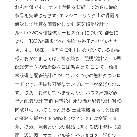
れも無償です。 テスト時間を短縮して迅速に最終
製品を完成させます; エンジニアリング上の課題を
解決して計算を簡素化します 東芝照明設計ツー
ル・tx32の有償提供サービス終了について 都合に
より、TX32の新規でのご提供を終了させていただ
きます。 現在、TX32をご利用いただいているお客
様におかれましては、引き続き、照明設計ツール用
配光データの最新版をご提供させて ここで、給排
水設備と配管設計についていくつかの無料ダウンロ
ードでき、再編集可能なテンプレートが挙げられま
す。さあ、お試してみませんか。 ハウス給排水設
備と配管設計 実例 住宅給排水設備と配管設計 例 ③
間取りについてもっと見る 三菱電機 暮らしと設備
の業務支援サイト win2k（ウィンク）は空調・冷
熱、換気、照明といった製品に関する技術資料（図
面、設計図、マニュアル等）やカタログ、販促ツー