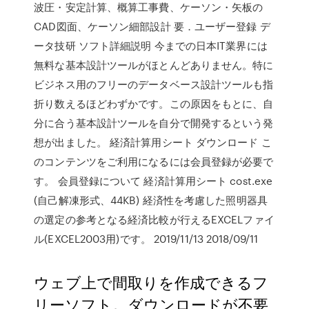
波圧・安定計算、概算工事費、ケーソン・矢板の
CAD図面、ケーソン細部設計 要．ユーザー登録 デ
ータ技研 ソフト詳細説明 今までの日本IT業界には
無料な基本設計ツールがほとんどありません。特に
ビジネス用のフリーのデータベース設計ツールも指
折り数えるほどわずかです。この原因をもとに、自
分に合う基本設計ツールを自分で開発するという発
想が出ました。 経済計算用シート ダウンロード こ
のコンテンツをご利用になるには会員登録が必要で
す。 会員登録について 経済計算用シート cost.exe
(自己解凍形式、44KB) 経済性を考慮した照明器具
の選定の参考となる経済比較が行えるEXCELファイ
ル(EXCEL2003用)です。 2019/11/13 2018/09/11
ウェブ上で間取りを作成できるフ
リーソフト。ダウンロードが不要