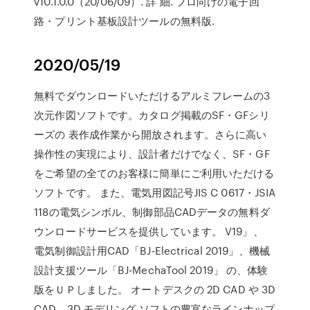
v10.1.0.0（20/06/09）. 詳 細. プロ向けの電子回
路・プリント基板設計ツールの無料版.
2020/05/19
無料でダウンロードいただけるアルミフレームの3
次元作図ソフトです。カタログ掲載のSF・GFシリ
ーズの 表作成作業から開放されます。さらに高い
操作性の実現により、設計者だけでなく、SF・GF
をご希望の全てのお客様に簡単にご利用いただける
ソフトです。 また、電気用図記号JIS C 0617・JSIA
118の電気シンボル、制御部品CADデータの無料ダ
ウンロードサービスを提供しています。 V19」、
電気制御設計用CAD「BJ-Electrical 2019」、機械
設計支援ツール「BJ-MechaTool 2019」 の、体験
版をＵＰしました。 オートデスクの 2D CAD や 3D
CAD、3D モデリング ソフトの豊富なラインナップ