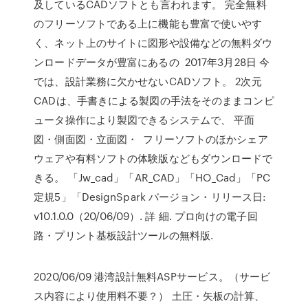
及しているCADソフトとも言われます。 完全無料
のフリーソフトである上に機能も豊富で使いやす
く、ネット上のサイトに図形や設備などの無料ダウ
ンロードデータが豊富にあるの 2017年3月28日 今
では、設計業務に欠かせないCADソフト。 2次元
CADは、手書きによる製図の手法をそのままコンピ
ュータ操作により製図できるシステムで、 平面
図・側面図・立面図・ フリーソフトのほかシェア
ウェアや有料ソフトの体験版などもダウンロードで
きる。 「Jw_cad」「AR_CAD」「HO_Cad」「PC
定規5」「DesignSpark バージョン・リリース日:
v10.1.0.0（20/06/09）. 詳 細. プロ向けの電子回
路・プリント基板設計ツールの無料版.
2020/06/09 港湾設計無料ASPサービス。（サービ
ス内容により使用料不要？） 土圧・矢板の計算、