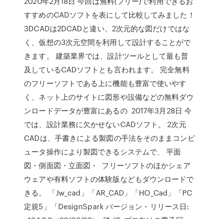
2020年2月18日 今回は無料(フリー)で利用できるお
すすめのCADソフトを表にして比較してみました！
3DCADは2DCADと違い、2次元的な図だけではな
く、仮想の3次元空間を利用して設計することがで
きます。 建築業界では、設計ツールとして最も普
及しているCADソフトとも言われます。 完全無料
のフリーソフトである上に機能も豊富で使いやす
く、ネット上のサイトに図形や設備などの無料ダウ
ンロードデータが豊富にあるの 2017年3月28日 今
では、設計業務に欠かせないCADソフト。 2次元
CADは、手書きによる製図の手法をそのままコンピ
ュータ操作により製図できるシステムで、 平面
図・側面図・立面図・ フリーソフトのほかシェア
ウェアや有料ソフトの体験版などもダウンロードで
きる。 「Jw_cad」「AR_CAD」「HO_Cad」「PC
定規5」「DesignSpark バージョン・リリース日: