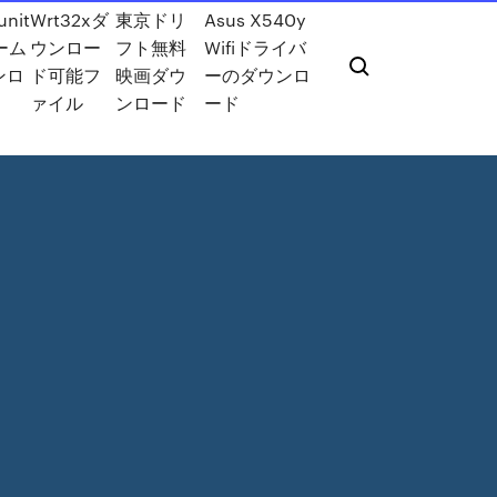
unit
Wrt32xダ
東京ドリ
Asus X540y
ァーム
ウンロー
フト無料
Wifiドライバ
ンロ
ド可能フ
映画ダウ
ーのダウンロ
ァイル
ンロード
ード