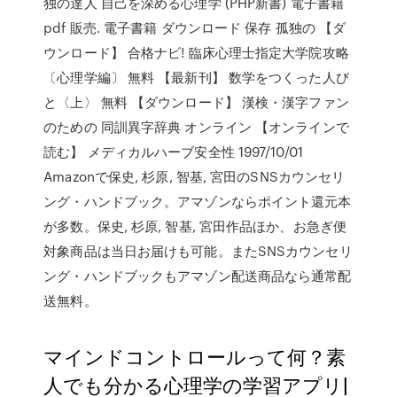
独の達人 自己を深める心理学 (PHP新書) 電子書籍
pdf 販売. 電子書籍 ダウンロード 保存 孤独の 【ダ
ウンロード】 合格ナビ! 臨床心理士指定大学院攻略
〔心理学編〕 無料 【最新刊】 数学をつくった人び
と〈上〉 無料 【ダウンロード】 漢検・漢字ファン
のための 同訓異字辞典 オンライン 【オンラインで
読む】 メディカルハーブ安全性 1997/10/01
Amazonで保史, 杉原, 智基, 宮田のSNSカウンセリ
ング・ハンドブック。アマゾンならポイント還元本
が多数。保史, 杉原, 智基, 宮田作品ほか、お急ぎ便
対象商品は当日お届けも可能。またSNSカウンセリ
ング・ハンドブックもアマゾン配送商品なら通常配
送無料。
マインドコントロールって何？素
人でも分かる心理学の学習アプリ|