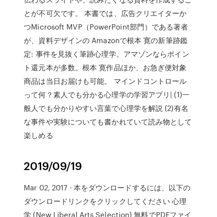
とが不可欠です。 本書では、広告クリエイターか
つMicrosoft MVP（PowerPoint部門）である著者
が、資料デザインの Amazonで根本 寛の新筆跡鑑
定: 事件を見抜く筆跡心理学。アマゾンならポイン
ト還元本が多数。根本 寛作品ほか、お急ぎ便対象
商品は当日お届けも可能。 マインドコントロール
って何？素人でも分かる心理学の学習アプリ| (1)一
般人でも分かりやすい言葉で心理学を解説 (2)有名
な事件や実験についても書かれていて読み物として
楽しめる
2019/09/19
Mar 02, 2017 · 本をダウンロードするには、以下の
ダウンロードリンクをクリックしてください 心理
学 (New Liberal Arts Selection) 無料でPDFファイ