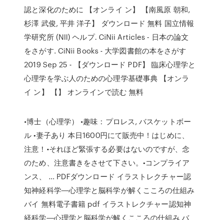
認と深化のために 【オンライ ン】 【南風原 朝和,
杉澤 武俊, 平井 洋子】 ダウンロード 無料 国立情報
学研究所 (NII) ヘルプ. CiNii Articles - 日本の論文
をさがす. CiNii Books - 大学図書館の本をさがす
2019 Sep 25 - 【ダウンロード PDF】 臨床心理学と
心理学を学ぶ人のための心理学基礎事典 【オンラ
イ ン】 【】 オンラインで読む 無料
•博士（心理学） •趣味：プロレス, バスケットボー
ル •妻子あり 本日1600円にて販売中！はじめに、
注意！•それほど緊張する必要はないのですが、念
のため、注意書きをさせて下さい。•コンプライア
ンス、 … PDFダウンロード イラストレクチャー認
知神経科学―心理学と脳科学が解くこころの仕組み
バイ 無料電子書籍 pdf イラストレクチャー認知神
経科学―心理学と脳科学が解くこころの仕組み バ