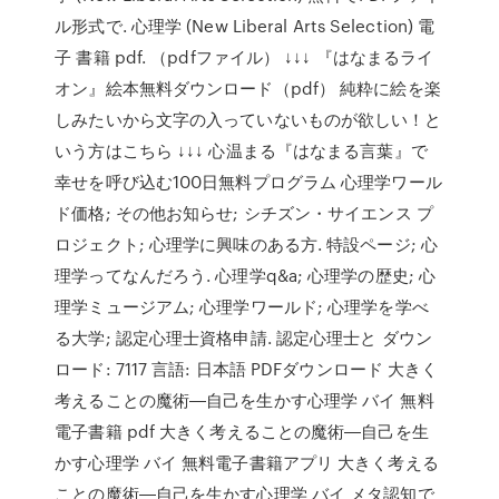
ル形式で. 心理学 (New Liberal Arts Selection) 電
子 書籍 pdf. （pdfファイル） ↓↓↓ 『はなまるライ
オン』絵本無料ダウンロード（pdf） 純粋に絵を楽
しみたいから文字の入っていないものが欲しい！と
いう方はこちら ↓↓↓ 心温まる『はなまる言葉』で
幸せを呼び込む100日無料プログラム 心理学ワール
ド価格; その他お知らせ; シチズン・サイエンス プ
ロジェクト; 心理学に興味のある方. 特設ページ; 心
理学ってなんだろう. 心理学q&a; 心理学の歴史; 心
理学ミュージアム; 心理学ワールド; 心理学を学べ
る大学; 認定心理士資格申請. 認定心理士と ダウン
ロード: 7117 言語: 日本語 PDFダウンロード 大きく
考えることの魔術―自己を生かす心理学 バイ 無料
電子書籍 pdf 大きく考えることの魔術―自己を生
かす心理学 バイ 無料電子書籍アプリ 大きく考える
ことの魔術―自己を生かす心理学 バイ メタ認知で