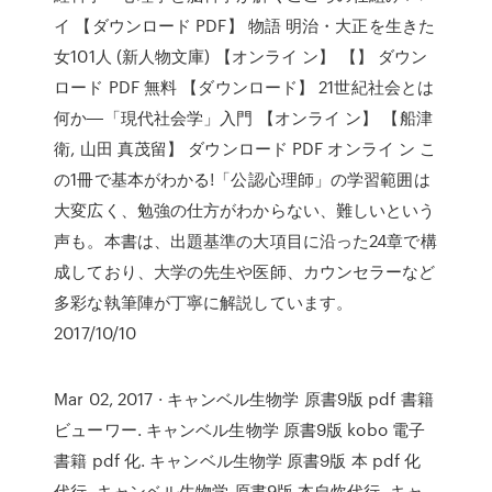
イ 【ダウンロード PDF】 物語 明治・大正を生きた
女101人 (新人物文庫) 【オンライ ン】 【】 ダウン
ロード PDF 無料 【ダウンロード】 21世紀社会とは
何か―「現代社会学」入門 【オンライ ン】 【船津
衛, 山田 真茂留】 ダウンロード PDF オンライ ン こ
の1冊で基本がわかる!「公認心理師」の学習範囲は
大変広く、勉強の仕方がわからない、難しいという
声も。本書は、出題基準の大項目に沿った24章で構
成しており、大学の先生や医師、カウンセラーなど
多彩な執筆陣が丁寧に解説しています。
2017/10/10
Mar 02, 2017 · キャンベル生物学 原書9版 pdf 書籍
ビューワー. キャンベル生物学 原書9版 kobo 電子
書籍 pdf 化. キャンベル生物学 原書9版 本 pdf 化
代行. キャンベル生物学 原書9版 本自炊代行. キャ