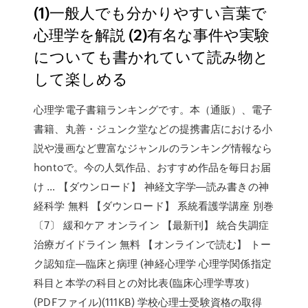
(1)一般人でも分かりやすい言葉で
心理学を解説 (2)有名な事件や実験
についても書かれていて読み物と
して楽しめる
心理学電子書籍ランキングです。本（通販）、電子
書籍、丸善・ジュンク堂などの提携書店における小
説や漫画など豊富なジャンルのランキング情報なら
hontoで。今の人気作品、おすすめ作品を毎日お届
け … 【ダウンロード】 神経文字学―読み書きの神
経科学 無料 【ダウンロード】 系統看護学講座 別巻
〔7〕 緩和ケア オンライン 【最新刊】 統合失調症
治療ガイドライン 無料 【オンラインで読む】 トー
ク認知症―臨床と病理 (神経心理学 心理学関係指定
科目と本学の科目との対比表(臨床心理学専攻）
(PDFファイル)(111KB) 学校心理士受験資格の取得