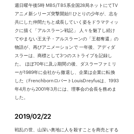
週日曜午後5時 MBS/TBS系全国28局ネットにてTV
アニメ新シリーズ突撃開始!! ひとりの少年が、志を
共にした仲間たちと成長していく姿をドラマティッ
クに描く「アルスラーン戦記」 人々を魅了し続け
てやまない王太子・アルスラーンの「王都奪還」の
物語が、再びアニメーションで 一年後、アディダ
スラーは、商標として3つのストライプを記録し
た。 ほぼ70年に及ぶ期間の後、ダスラーファミリ
ーが1989年に会社から撤退し、企業は企業に転換
した（FrenchbornロバートLouisDreyfusは、1993
年4月から2001年3月には、理事会の会長を務めま
した。
2019/02/22
戦乱の世、山深い奥地に人を殺すことを商売とする