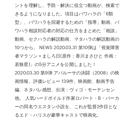
ントを理解し、予防・解決に役立つ動画が、検索で
きるようになりました。項目はパワハラの「6類
型」、パワハラを回避するための「指導」動画、パ
ワハラ相談対応者の対応の仕方をまとめた「相談」
動画、セクハラの解説動画、マタハラの解説動画の
10つから。 NEWS 2020.03.31 第10弾は「視覚障害
者マラソン × ましろ日(原作：香川まさひと 作画：
若狭星)」の5分アニメを公開しました！
2020.03.30 第9弾 アパルーサの決闘（2008）の映
画情報。評価レビュー 139件、映画館、動画予告
編、ネタバレ感想、出演：ヴィゴ・モーテンセン
他。 人気ハードボイルド作家ロバート・B・パーカ
ーの同名ウエスタン小説を、これが監督2作目とな
るエド・ハリスが豪華キャストで映画化。