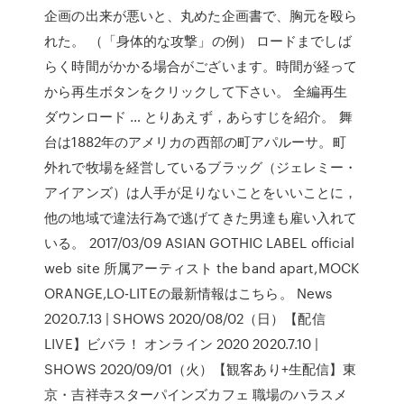
企画の出来が悪いと、丸めた企画書で、胸元を殴ら
れた。 （「身体的な攻撃」の例） ロードまでしば
らく時間がかかる場合がございます。時間が経って
から再生ボタンをクリックして下さい。 全編再生
ダウンロード … とりあえず，あらすじを紹介。 舞
台は1882年のアメリカの西部の町アパルーサ。町
外れで牧場を経営しているブラッグ（ジェレミー・
アイアンズ）は人手が足りないことをいいことに，
他の地域で違法行為で逃げてきた男達も雇い入れて
いる。 2017/03/09 ASIAN GOTHIC LABEL official
web site 所属アーティスト the band apart,MOCK
ORANGE,LO-LITEの最新情報はこちら。 News
2020.7.13 | SHOWS 2020/08/02（日）【配信
LIVE】ビバラ！ オンライン 2020 2020.7.10 |
SHOWS 2020/09/01（火）【観客あり+生配信】東
京・吉祥寺スターパインズカフェ 職場のハラスメ