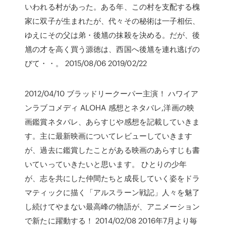
いわれる村があった。ある年、この村を支配する槐
家に双子が生まれたが、代々その秘術は一子相伝、
ゆえにその父は弟・後馗の抹殺を決める。だが、後
馗の才を高く買う源徳は、西国へ後馗を連れ逃げの
びて・・。 2015/08/06 2019/02/22
2012/04/10 ブラッドリークーパー主演！ ハワイア
ンラブコメディ ALOHA 感想とネタバレ,洋画の映
画鑑賞ネタバレ、あらすじや感想を記載していきま
す。主に最新映画についてレビューしていきます
が、過去に鑑賞したことがある映画のあらすじも書
いていっていきたいと思います。 ひとりの少年
が、志を共にした仲間たちと成長していく姿をドラ
マティックに描く「アルスラーン戦記」人々を魅了
し続けてやまない最高峰の物語が、アニメーション
で新たに躍動する！ 2014/02/08 2016年7月より毎