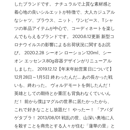
したブランドです。 ナチュラルで上質な素材感と
着心地の良いシルエットが特徴で、大人カジュアル
なシャツ、ブラウス、ニット、ワンピース、Tシャ
ツの単品アイテムが中心で、コーディネートを楽し
んでもらえるブランドです。 2020.6.12更新 新型コ
ロナウイルスの影響による出荷状況に関するお詫
び。 2020.2.28 シーオン ローション120ml、シー
オン エッセンス80g容器デザインがリニューアル
しました。 2019.12.12【年末年始営業日について】
12月28日～1月5日 終わったんだ… あの長かった戦
いも、終わった。 ヴォルデモートを倒したんだ！
英雄としての期待とか重圧も背負わなくていいん
だ！ 前から僕はマグルの世界に居たかったから、
これで好きなことし放題だ！ やったー！ 「アバダ
ゲタブラ！ 2013/08/01 戦乱の世、山深い奥地に人
を殺すことを商売とする人々が住む「蓮華の里」と