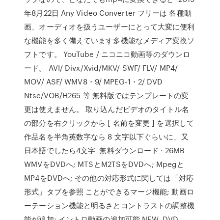
年8月22日 Any Video Converter フリーは 各種動
画、オーディオを扱うユーザーにとって大変に便利
な機能を多く備えています多機能なメディア変換ソ
フトです。 YouTube / ニコニコ動画等のダウンロ
ード。 AVI/ Divx/Xvid/MKV/ SWF/ FLV/ MP4/
MOV/ ASF/ WMV8・9/ MPEG-1・2/ DVD
Ntsc/VOB/H265 等 無料版ではテンプレートの変
更は使えません。 取り込んだビデオのタイトル名
の部分を右クリックから [ 名前を変更 ] を選択して
作品名を半角英数字なら 8 文字以下ぐらいに、又
日本語でしたら4文字 無料ダウンロード · 26MB
WMVをDVDへ; MTSとM2TSをDVDへ; Mpegと
MP4をDVDへ; その他の対応形式に関しては「対応
形式」タブを参照 ことができるマージ機能; 動画ロ
ーテーション機能と明るさとコントラストの調整機
能が追加; イントロ動画の追加可能 NEW. DVD