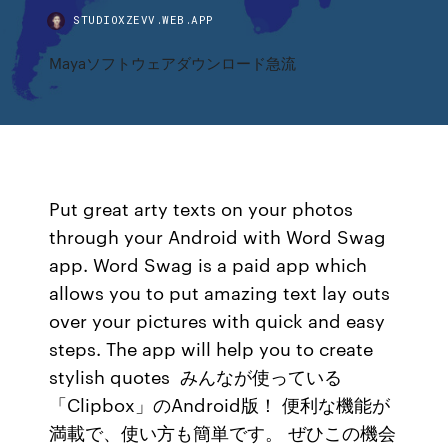
STUDIOXZEVV.WEB.APP
Mayaソフトウェアダウンロード急流
Put great arty texts on your photos
through your Android with Word Swag
app. Word Swag is a paid app which
allows you to put amazing text lay outs
over your pictures with quick and easy
steps. The app will help you to create
stylish quotes みんなが使っている
「Clipbox」のAndroid版！ 便利な機能が
満載で、使い方も簡単です。 ぜひこの機会