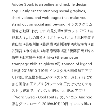
Adobe Spark is an online and mobile design
app. Easily create stunning social graphics,
short videos, and web pages that make you
stand out on social and beyond. インスタグラム
画像と動画. わたモテ 六見先輩♥️ 新カット ♡♡ #吉
野北人 #よしのほくと #北ちゃん #北人 #川村壱馬 #
青山陸 #長谷川慎 #藤原樹 #浦川翔平 #武智海青 #岩
谷翔吾 #神谷健太 #与那嶺瑠唯 #龍 #後藤拓磨 #鈴木
昂秀 #山本彰吾 #陣 #likiya #therampage
#rampage #ldh #highlow #司 #prince of legend
#天堂 2018年10月10日 インスタ風の画像加工アプ
リ| (1)日常風景を加工やテキストで、おしゃれにで
きる画像加工アプリ (2)シーン加工だけでなくテキ
ストも豊富で、インスタ iPhone、iPadアプリ
「Word Swag - Cool Fonts」のアイコン Android
版をダウンロード 2018年10月10日 インスタ風の