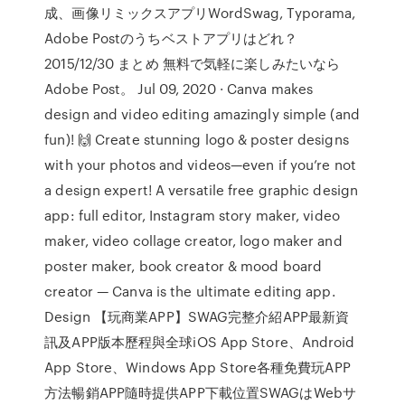
成、画像リミックスアプリWordSwag, Typorama,
Adobe Postのうちベストアプリはどれ？
2015/12/30 まとめ 無料で気軽に楽しみたいなら
Adobe Post。 Jul 09, 2020 · Canva makes
design and video editing amazingly simple (and
fun)! 🙌 Create stunning logo & poster designs
with your photos and videos—even if you’re not
a design expert! A versatile free graphic design
app: full editor, Instagram story maker, video
maker, video collage creator, logo maker and
poster maker, book creator & mood board
creator — Canva is the ultimate editing app.
Design 【玩商業APP】SWAG完整介紹APP最新資
訊及APP版本歷程與全球iOS App Store、Android
App Store、Windows App Store各種免費玩APP
方法暢銷APP隨時提供APP下載位置SWAGはWebサ