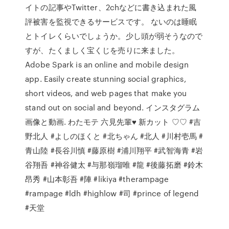
イトの記事やTwitter、2chなどに書き込まれた風
評被害を監視できるサービスです。 ないのは睡眠
とトイレくらいでしょうか。少し頭が弱そうなので
すが、たくましく宝くじを売りに来ました。
Adobe Spark is an online and mobile design
app. Easily create stunning social graphics,
short videos, and web pages that make you
stand out on social and beyond. インスタグラム
画像と動画. わたモテ 六見先輩♥️ 新カット ♡♡ #吉
野北人 #よしのほくと #北ちゃん #北人 #川村壱馬 #
青山陸 #長谷川慎 #藤原樹 #浦川翔平 #武智海青 #岩
谷翔吾 #神谷健太 #与那嶺瑠唯 #龍 #後藤拓磨 #鈴木
昂秀 #山本彰吾 #陣 #likiya #therampage
#rampage #ldh #highlow #司 #prince of legend
#天堂